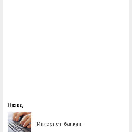
Продолжить
Назад
чтение
Пр
Интернет-банкинг
зап