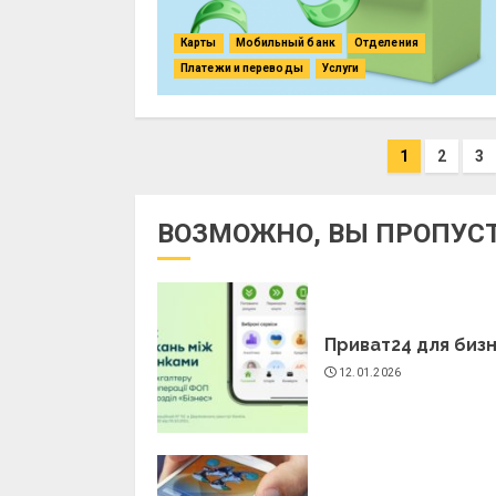
Карты
Мобильный банк
Отделения
Платежи и переводы
Услуги
Пагинация
1
2
3
записей
ВОЗМОЖНО, ВЫ ПРОПУС
Приват24 для биз
12.01.2026