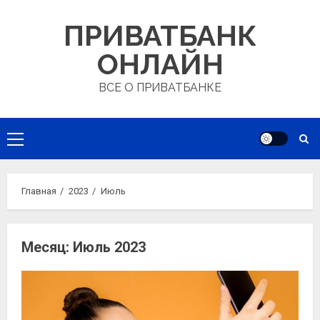
Перейти
ПРИВАТБАНК
к
содержимому
ОНЛАЙН
ВСЕ О ПРИВАТБАНКЕ
Основное
меню
Главная
2023
Июль
Месяц:
Июль 2023