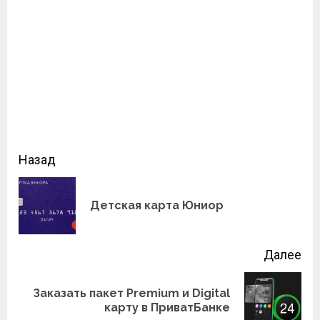
Продолжить
Назад
чтение
Пр
Детская карта Юниор
зап
Далее
Заказать пакет Premium и Digital
Следующая
карту в ПриватБанке
запись: