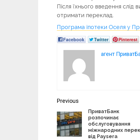
Після їхнього введення слід 
отримати переклад.
Програма іпотеки Оселя у П
Facebook
Twitter
Pinterest
агент ПриватБ
Continue
Previous
Reading
ПриватБанк
розпочинає
обслуговування
міжнародних перек
від Paysera