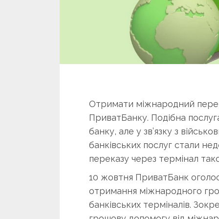
Отримати міжнародний перек
ПриватБанку. Подібна послуг
банку, але у зв’язку з війсь
банківських послуг стали не
переказу через термінал так
10 жовтня ПриватБанк оголо
отримання міжнародного гро
банківських терміналів. Зок
грошову допомогу від міжнаро