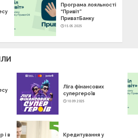
Програма лояльності
есу
“Привіт”
ПриватБанку
15.05.2025
ИЛИ
Ліга фінансових
есу
супергероїв
10.09.2025
р і в
Кредитування у