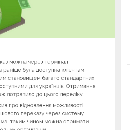
аз можна через термінал
а раніше була доступна клієнтам
ковим становищем багато стандартних
доступними для українців. Отримання
ож потрапило до цього переліку.
сив про відновлення можливості
шового переказу через систему
рема, таким чином можна отримати
дних організацій.