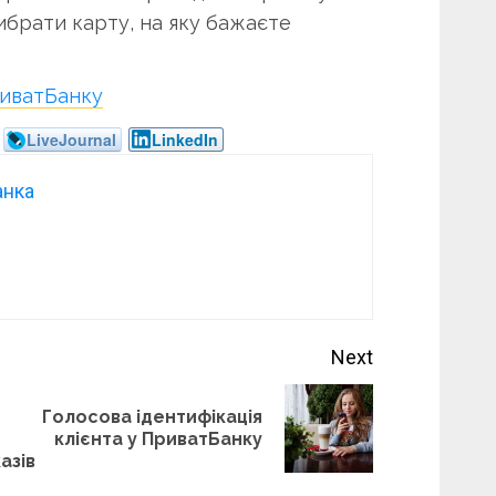
вибрати карту, на яку бажаєте
риватБанку
LiveJournal
LinkedIn
анка
Next
Голосова ідентифікація
Next
Previous
клієнта у ПриватБанку
post:
азів
post: