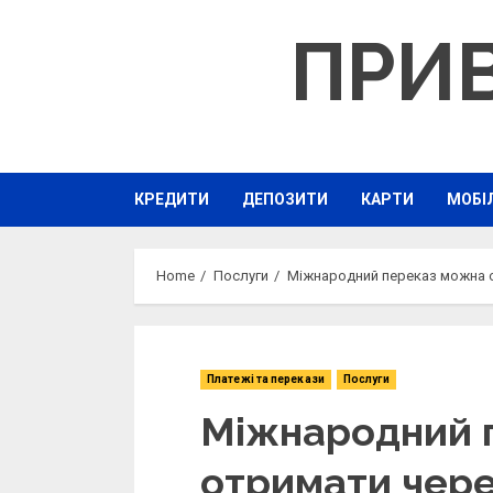
Skip
ПРИ
to
content
КРЕДИТИ
ДЕПОЗИТИ
КАРТИ
МОБІ
Home
Послуги
Міжнародний переказ можна 
Платежі та перекази
Послуги
Міжнародний 
отримати чере