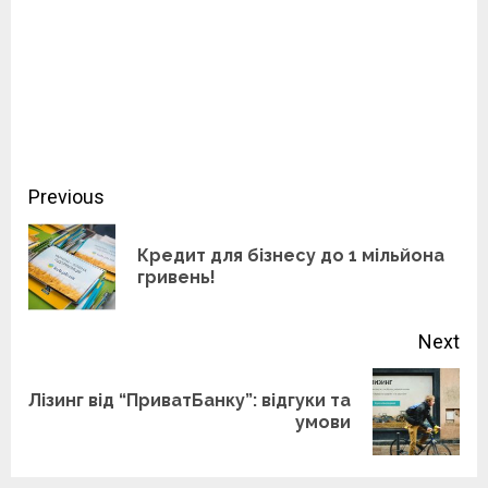
Continue
Previous
Reading
Кредит для бізнесу до 1 мільйона
Pre
гривень!
pos
Next
Лізинг від “ПриватБанку”: відгуки та
Next
умови
post: